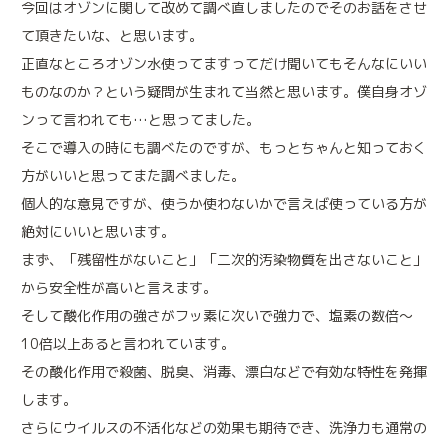
今回はオゾンに関して改めて調べ直しましたのでそのお話をさせ
て頂きたいな、と思います。
正直なところオゾン水使ってますってだけ聞いてもそんなにいい
ものなのか？という疑問が生まれて当然と思います。僕自身オゾ
ンって言われても…と思ってました。
そこで導入の時にも調べたのですが、もっとちゃんと知っておく
方がいいと思ってまた調べました。
施設案内
診療実績
個人的な意見ですが、使うか使わないかで言えば使っている方が
絶対にいいと思います。
まず、「残留性がないこと」「二次的汚染物質を出さないこと」
から安全性が高いと言えます。
そして酸化作用の強さがフッ素に次いで強力で、塩素の数倍〜
10倍以上あると言われています。
その酸化作用で殺菌、脱臭、消毒、漂白などで有効な特性を発揮
します。
トリミング
来院される方へのお願い
さらにウイルスの不活化などの効果も期待でき、洗浄力も通常の