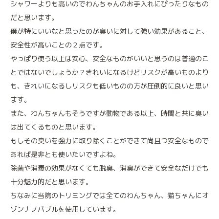
シャワーよりも高いのでわんちゃんのお手入れにぴったりなもの
だと思います。
僕が特にいいなと思ったのが臭いに対して強い効果があること、
安全性が高いことの２点です。
アニマルプラスの特別なメディカルケア
やっぱり使う以上は安心、安全なものがいいと思うのは普通のこ
とではないでしょうか？きれいになるけどリスクが高いものより
アニマルドック
(健康診断)
も、きれいになるしリスクも低いものの方が圧倒的に良いと思い
ペットの健康維持も人と同じです
ます。
免疫細胞療法
また、わんちゃんもそうですが動物である以上、時間と共に臭い
免疫本来の力を高める治療法です
は出てくるものと思います。
もしその臭いを強力に取り除くことができて尚且つ安全なもので
鎮痛療法
あれば是非とも使いたいですよね。
痛みと不安を緩和する治療法です
除菌や消毒の効果がなくても脱臭、消臭ができて安全なだけでも
十分魅力的だと思います。
ちなみに当院のトリミングでは全てのわんちゃん、猫ちゃんにオ
ゾンナノバブルを使用しています。