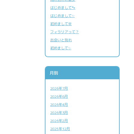
トリミング
はじめまして🐾
はじめまして✨
初めまして🌸
フィラリアって？
出会いと別れ
初めまして✨
アニマルドック
(健康診断)
月別
ペットの健康維持も人と同じです
2026年7月
免疫細胞療法
2026年6月
免疫本来の力を高める治療法です
2026年4月
鎮痛療法
2026年3月
痛みと不安を緩和する治療法です
2026年2月
2025年12月