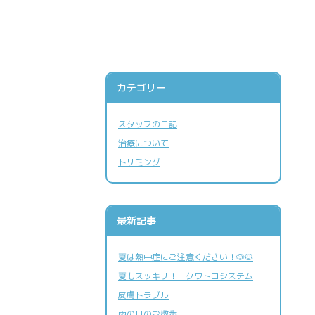
カテゴリー
スタッフの日記
治療について
施設案内
トリミング
最新記事
夏は熱中症にご注意ください！🐶🐱
夏もスッキリ！ クワトロシステム
皮膚トラブル
雨の日のお散歩