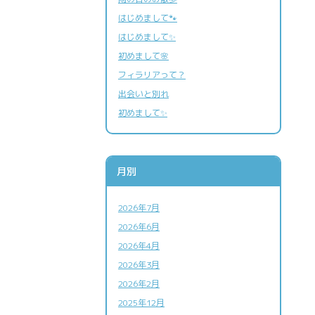
はじめまして🐾
はじめまして✨
初めまして🌸
フィラリアって？
出会いと別れ
アニマルドック
(健康診断)
初めまして✨
ペットの健康維持も人と同じです
免疫細胞療法
免疫本来の力を高める治療法です
月別
鎮痛療法
2026年7月
痛みと不安を緩和する治療法です
2026年6月
2026年4月
2026年3月
2026年2月
2025年12月