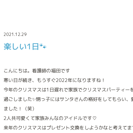
2021.12.29
楽しい1日🐾
診療実績
こんにちは。看護師の福田です
寒い日が続き、もうすぐ
2022
年になりますね！
今年のクリスマスは
1
日遅れで家族でクリスマスパーティー
過ごしました
✨
甥っ子にはサンタさんの格好をしてもらい、
ました！（笑）
来院される方へのお願い
2
人共可愛くて家族みんなの
アイドルです
♡
来年のクリスマスはプレゼント交換をしようかなと考えてま