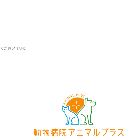
ださい！🐶🐱