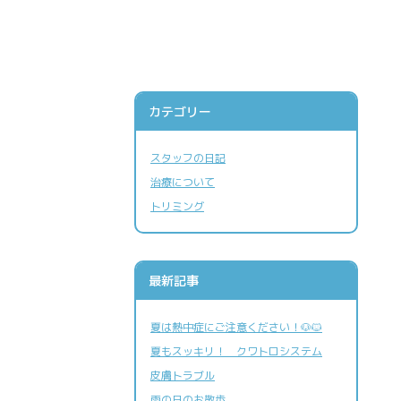
カテゴリー
施設案内
スタッフの日記
治療について
トリミング
最新記事
夏は熱中症にご注意ください！🐶🐱
トリミング
夏もスッキリ！ クワトロシステム
皮膚トラブル
雨の日のお散歩