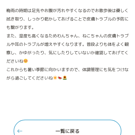
ペットの健康維持も人と同じです
梅雨の時期は足先やお腹が汚れやすくなるのでお散歩後は優しく
免疫細胞療法
拭き取り、しっかり乾かしてあげることで皮膚トラブルの予防に
免疫本来の力を高める治療法です
も繋がります。
また、湿度も高くなるためわんちゃん、ねこちゃんの皮膚トラブ
鎮痛療法
ルや耳のトラブルが増えやすくなります。普段よりも体をよく観
痛みと不安を緩和する治療法です
察し、かゆがったり、気にしたりしていないか確認してあげてく
ださいね
これからも暑い季節に向かいますので、体調管理にも気をつけな
がら過ごしてくださいね
一覧に戻る