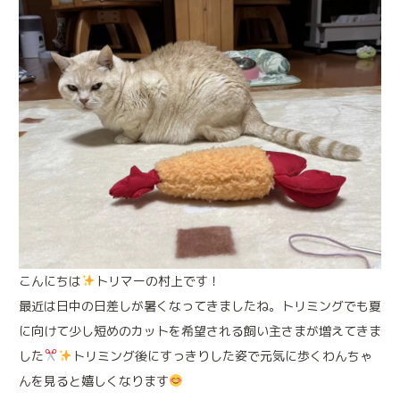
施設案内
診療実績
トリミング
来院される方へのお願い
こんにちは
トリマーの村上です！
最近は日中の日差しが暑くなってきましたね。トリミングでも夏
に向けて少し短めのカットを希望される飼い主さまが増えてきま
アニマルプラスの特別なメディカルケア
した
トリミング後にすっきりした姿で元気に歩くわんちゃ
んを見ると嬉しくなります
アニマルドック
(健康診断)