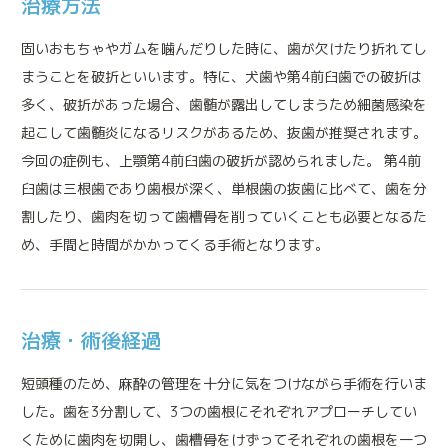
治療方法
固いおもちゃやガムを噛んだりした時に、歯が欠けたり折れてし
まうことを破折といいます。特に、犬歯や第4前臼歯での破折は
多く、破折があった場合、歯髄が露出してしまうため細菌感染を
起こして歯髄炎になるリスクがあるため、抜歯が推奨されます。
今回の症例も、上顎第4前臼歯の破折が認められました。 第4前
臼歯は三根歯であり歯根が深く、単根歯の抜歯に比べて、歯を分
割したり、歯肉を切って歯槽骨を削っていくことも必要となるた
め、手間と時間がかかってくる手術となります。
治療・術後経過
短頭種のため、麻酔の管理を十分に気をつけながら手術を行いま
した。歯を3分割して、3つの歯根にそれぞれアプローチしてい
くために歯肉を切開し、歯槽骨をけずってそれぞれの歯根を一つ