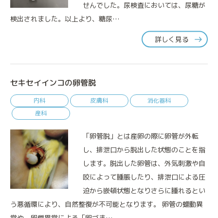
せんでした。尿検査においては、尿糖が
検出されました。以上より、糖尿…
詳しく見る
セキセイインコの卵管脱
内科
皮膚科
消化器科
産科
「卵管脱」とは産卵の際に卵管が外転
し、排泄口から脱出した状態のことを指
します。脱出した卵管は、外気刺激や自
咬によって腫脹したり、排泄口による圧
迫から嵌頓状態となりさらに腫れるとい
う悪循環により、自然整復が不可能となります。 卵管の蠕動異
常や、卵質異常による「卵づま…