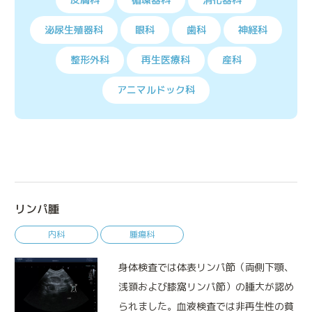
泌尿生殖器科
眼科
歯科
神経科
整形外科
再生医療科
産科
アニマルドック科
リンパ腫
内科
腫瘍科
身体検査では体表リンパ節（両側下顎、
浅頚および膝窩リンパ節）の腫大が認め
られました。血液検査では非再生性の貧