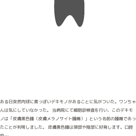
免疫細胞療法
免疫本来の力を高める治療法です
鎮痛療法
痛みと不安を緩和する治療法です
ある日突然肉球に黒っぽいデキモノがあることに気がついた。ワンちゃ
んは気にしていなかった。 当病院にて細胞診検査を行い、このデキモ
ノは「皮膚黒色腫（皮膚メラノサイト腫瘍）」という名前の腫瘍であっ
たことが判明しました。 皮膚黒色腫は頭部や陰部に好発します。口腔
内…