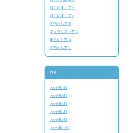
はじめまして🐾
はじめまして✨
初めまして🌸
フィラリアって？
出会いと別れ
アニマルドック
(健康診断)
初めまして✨
ペットの健康維持も人と同じです
免疫細胞療法
免疫本来の力を高める治療法です
月別
鎮痛療法
2026年7月
痛みと不安を緩和する治療法です
2026年6月
2026年4月
2026年3月
2026年2月
2025年12月