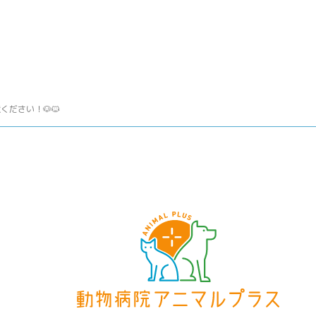
ださい！🐶🐱