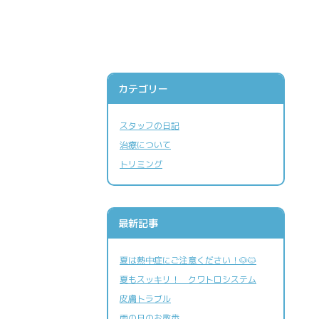
カテゴリー
施設案内
スタッフの日記
治療について
トリミング
最新記事
夏は熱中症にご注意ください！🐶🐱
トリミング
夏もスッキリ！ クワトロシステム
皮膚トラブル
雨の日のお散歩