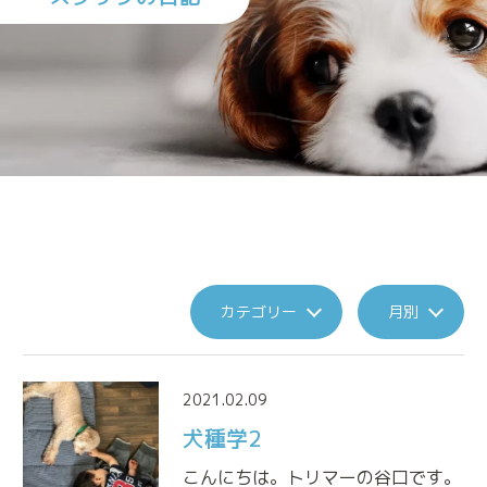
施設案内
診療実績
トリミング
来院される方へのお願い
アニマルプラスの特別なメディカルケア
カテゴリー
月別
アニマルドック
(健康診断)
ペットの健康維持も人と同じです
2021.02.09
犬種学2
免疫細胞療法
免疫本来の力を高める治療法です
こんにちは。トリマーの谷口です。