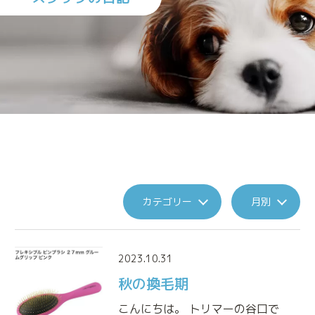
施設案内
診療実績
トリミング
来院される方へのお願い
カテゴリー
月別
2023.10.31
アニマルプラスの特別なメディカルケア
秋の換毛期
アニマルドック
(健康診断)
こんにちは。 トリマーの谷口で