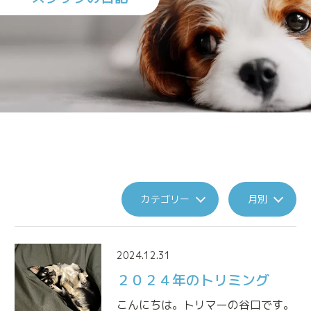
施設案内
診療実績
トリミング
来院される方へのお願い
カテゴリー
月別
2024.12.31
アニマルプラスの特別なメディカルケア
２０２４年のトリミング
アニマルドック
(健康診断)
こんにちは。トリマーの谷口です。