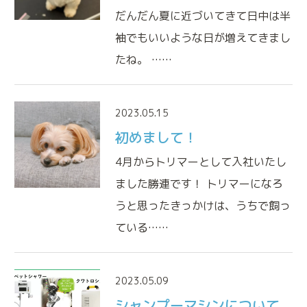
だんだん夏に近づいてきて日中は半
アニマルドック
(健康診断)
袖でもいいような日が増えてきまし
ペットの健康維持も人と同じです
たね。 ……
免疫細胞療法
免疫本来の力を高める治療法です
2023.05.15
鎮痛療法
初めまして！
痛みと不安を緩和する治療法です
4月からトリマーとして入社いたし
ました勝連です！ トリマーになろ
うと思ったきっかけは、うちで飼っ
ている……
2023.05.09
シャンプーマシンについて