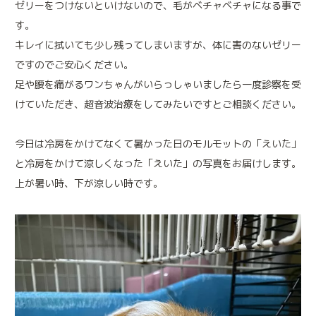
トリミング
来院される方へのお願い
ゼリーをつけないといけないので、毛がベチャベチャになる事で
す。
キレイに拭いても少し残ってしまいますが、体に害のないゼリー
ですのでご安心ください。
足や腰を痛がるワンちゃんがいらっしゃいましたら一度診察を受
けていただき、超音波治療をしてみたいですとご相談ください。
アニマルプラスの特別なメディカルケア
今日は冷房をかけてなくて暑かった日のモルモットの「えいた」
アニマルドック
(健康診断)
と冷房をかけて涼しくなった「えいた」の写真をお届けします。
ペットの健康維持も人と同じです
上が暑い時、下が涼しい時です。
免疫細胞療法
免疫本来の力を高める治療法です
鎮痛療法
痛みと不安を緩和する治療法です