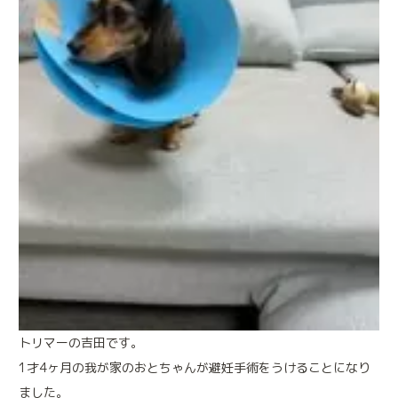
施設案内
診療実績
トリミング
来院される方へのお願い
アニマルプラスの特別なメディカルケア
トリマーの吉田です。
アニマルドック
(健康診断)
1才4ヶ月の我が家のおとちゃんが避妊手術をうけることになり
ペットの健康維持も人と同じです
ました。