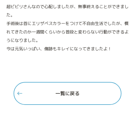
超ビビリさんなので心配しましたが、無事終えることができまし
免疫細胞療法
た。
免疫本来の力を高める治療法です
手術後は首にエリザベスカラーをつけて不自由生活でしたが、慣
鎮痛療法
れてきたのか一週間くらいから普段と変わらない行動ができるよ
痛みと不安を緩和する治療法です
うになりました。
今は元気いっぱい、傷跡もキレイになってきましたよ！
一覧に戻る